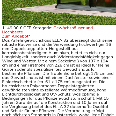
1149.00 €
GFP
Kategorie:
Gewächshäuser und
Hochbeete
Zum Angebot*
Das Anlehngewächshaus ELLA 32 überzeugt durch seine
robuste Bauweise und die Verwendung hochwertiger 16
mm Doppelstegplatten. Hergestellt aus
korrosionsbeständigem Aluminium, bietet es nicht nur
Langlebigkeit, sondern auch Widerstandsfähigkeit gegen
Wind und Wetter. Mit einem Sockelmaß von 137 x 194
cm und einer Firsthöhe von 228 cm ist es ideal für kleine
Gärten oder als spezialisiertes Gewächshaus für
bestimmte Pflanzen. Die Traufenhöhe beträgt 175 cm und
das Gewächshaus ist mit einem Dachfenster sowie einer
Einfachschiebetür (ca. 61 x 175 cm) ausgestattet. Die
bruchsicheren Polycarbonat-Doppelstegplatten
gewährleisten eine exzellente Wärmedämmung, hohe
Lichtdurchlässigkeit und UV-Schutz, was optimale
Bedingungen für das Pflanzenwachstum schafft. Mit 15
Jahren Garantie auf die Konstruktion und 10 Jahren auf
die Verglasung bietet das ELLA 32 dauerhafte Qualität
und Schutz für Ihre Pflanzen. Die Verarbeitung erfolgt
nach höchsten Standards in Österreich, wobei jede Einheit