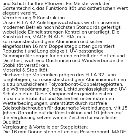
und Schutz für Ihre Pflanzen. Ein Meisterwerk der
Gartentechnik, das Funktionalität und ästhetischen Wert
elegant vereint.
Verarbeitung & Konstruktion:
Unser ELLA 32 Anlehngewächshaus wird in unserem
modernen Betrieb nach höchsten Standards gefertigt,
wobei jede Einheit strengen Kontrollen unterliegt. Die
Konstruktion, MADE IN AUSTRIA, aus
korrosionsbeständigem Aluminium und sicher
eingefassten 16 mm Doppelstegplatten garantiert
Robustheit und Langlebigkeit. UV-beständige
Gummiprofile sorgen für optimalen Halt der Platten und
Dichtheit, während Dachrinnen und Windverbände die
Stabilität verstärken.
Material & Stabilität:
Hochwertige Materialien prägen das ELLA 32 , von
langlebigem, korrosionsbeständigem Aluminiumrahmen
bis zu bruchsicheren Polycarbonat-Doppelstegplatten,
die Wärmedämmung, hohe Lichtdurchlässigkeit und UV-
Schutz bieten. Diese Komponenten gewährleisten
maximale Stabilität und Sicherheit unter extremen
Wetterbedingungen, unterstützt durch rostfreie
Edelstahlschrauben für dauerhafte Verbindungen. Mit 15
Jahren Garantie auf die Konstruktion und 10 Jahren auf
die Verglasung setzen wir ein Zeichen für exzellente
Qualität.
Verglasung & Vorteile der Stegplatten:
Die 16 mm Doppelstegplatten aus Polycarbonat, MADE