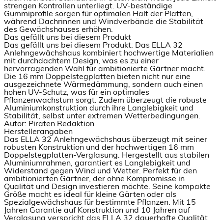
strengen Kontrollen unterliegt. UV-beständige
Gummiprofile sorgen für optimalen Halt der Platten,
während Dachrinnen und Windverbände die Stabilität
des Gewächshauses erhöhen.
Das gefällt uns bei diesem Produkt
Das gefällt uns bei diesem Produkt: Das ELLA 32
Anlehngewächshaus kombiniert hochwertige Materialien
mit durchdachtem Design, was es zu einer
hervorragenden Wahl für ambitionierte Gärtner macht.
Die 16 mm Doppelstegplatten bieten nicht nur eine
ausgezeichnete Wärmedämmung, sondern auch einen
hohen UV-Schutz, was für ein optimales
Pflanzenwachstum sorgt. Zudem überzeugt die robuste
Aluminiumkonstruktion durch ihre Langlebigkeit und
Stabilität, selbst unter extremen Wetterbedingungen.
Autor: Piraten Redaktion
Herstellerangaben
Das ELLA 32 Anlehngewächshaus überzeugt mit seiner
robusten Konstruktion und der hochwertigen 16 mm
Doppelstegplatten-Verglasung. Hergestellt aus stabilen
Aluminiumrahmen, garantiert es Langlebigkeit und
Widerstand gegen Wind und Wetter. Perfekt für den
ambitionierten Gärtner, der ohne Kompromisse in
Qualität und Design investieren möchte. Seine kompakte
Größe macht es ideal für kleine Gärten oder als
Spezialgewächshaus für bestimmte Pflanzen. Mit 15
Jahren Garantie auf Konstruktion und 10 Jahren auf
Verglasung verspricht das ELLA 32 dauerhafte Qualität