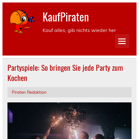
KaufPiraten
Kauf alles, gib nichts wieder her
Partyspiele: So bringen Sie jede Party zum
Kochen
Piraten Redaktion